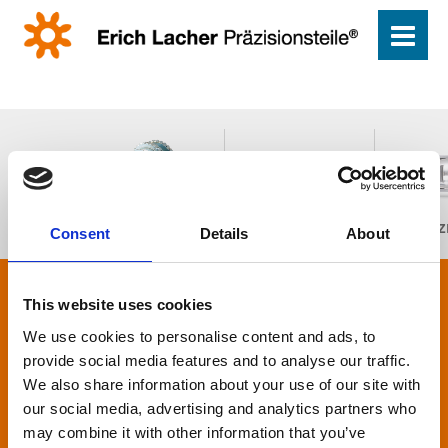
DREHTEILE KURVE
DREHTEILE CNC
MEDIZ
Consent
Details
About
This website uses cookies
DREHTEILE
We use cookies to personalise content and ads, to
EXAKT UND VIELSEITIG
provide social media features and to analyse our traffic.
We also share information about your use of our site with
Ein Maschinenpark mit mehr als 100 kurvengesteuerten
our social media, advertising and analytics partners who
Drehmaschinen garantiert hohe Fertigungskapazitäten und
may combine it with other information that you’ve
zuverlässige Lieferzeiten. Bei uns dreht sich alles um Ihre