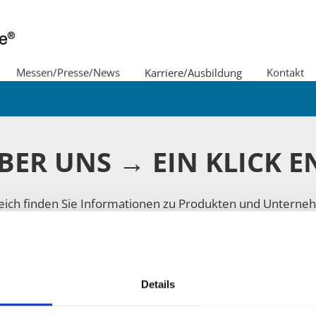
Messen/Presse/News
Karriere/Ausbildung
Kontakt
ternehmenspolitik/Leitbild
Imagefilm
BER UNS → EIN KLICK E
ich finden Sie Informationen zu Produkten und Unterneh
s und Broschüren per Post an – ganz einfach über das
Ko
Details