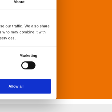
About
SSIG
s perfekt sein. Wir
se our traffic. We also share
intechnik. Die große
ers who may combine it with
achen uns zu einem
 services.
Marketing
ERIAL
Allow all