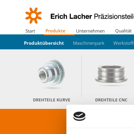
Start
Produkte
Unternehmen
Qualität
Produktübersicht
Standort
Zertifikate
Messetermine
Stellenangebote
Downloads
Verzahnungszentrum
Umwelt
Presse/News
Ausbildung
Maschinenpark
Historie
Werkstoff
Un
DREHTEILE KURVE
DREHTEILE CNC