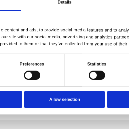
Details
IVIDUELL UND ZUVERLÄ
er Medizintechnik sind besonders hoch und jedes Teil mus
e content and ads, to provide social media features and to analy
dlichste Präzisionsteile für zahlreiche Bereiche der Mediz
 our site with our social media, advertising and analytics partn
nz, höchste Qualitätsstandards und absolute Präzision m
 provided to them or that they’ve collected from your use of their
gefragten Partner der Medizinbranche.
Preferences
Statistics
MAT
Allow selection
STEN
KAPPEN
SCHRAUBEN